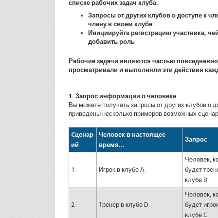
списке рабочих задач клуба.
Запросы от других клубов о доступе к ч
члену в своем клубе
Инициируйте регистрацию участника, чей
добавить роль
Рабочие задачи являются частью повседневно
просматривали и выполняли эти действия кажд
1. Запрос информации о человеке
Вы можете получать запросы от других клубов о д
приведены несколько примеров возможных сценар
Cценар
Человек в настоящее
Запрос
ий
время...
Человек, к
1
Игрок в клубе А
будет трен
клубе B
Человек, к
2
Тренер в клубе D
будет игро
клубе C