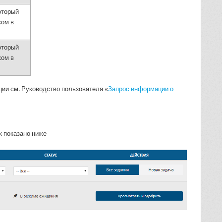
оторый
ком в
оторый
ком в
ии см. Руководство пользователя «
Запрос информации о
к показано ниже