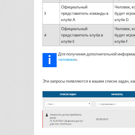
Официальный
Человек, к
3
представитель команды в
будет игро
клубе А
клубе D
Официальный
Человек, к
4
представитель клуба в
будет игро
клубе E
клубе F
Для получения дополнительной информац
человеке
».
Эти запросы появляются в вашем списке задач, ка