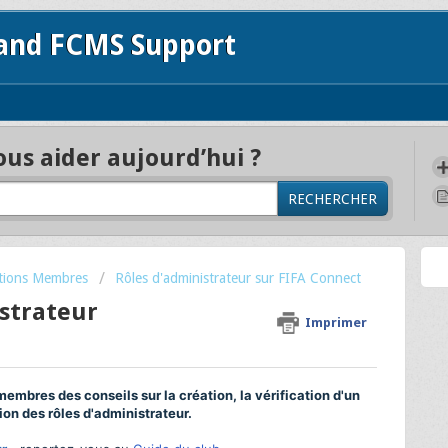
 and FCMS Support
s aider aujourd’hui ?
RECHERCHER
ations Membres
Rôles d'administrateur sur FIFA Connect
istrateur
Imprimer
membres des conseils sur la création, la vérification d'un
ion des rôles d'administrateur.