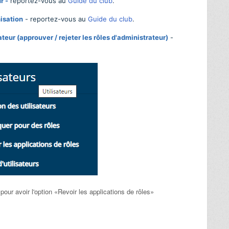
r -
reportez-vous au
Guide du club
.
isation
- reportez-vous au
Guide du club
.
teur (approuver / rejeter les rôles d'administrateur)
-
ur avoir l'option «Revoir les applications de rôles»