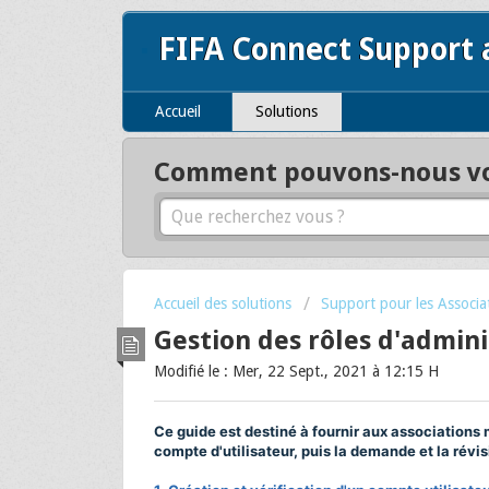
FIFA Connect Support
Accueil
Solutions
Comment pouvons-nous vou
Accueil des solutions
Support pour les Associ
Gestion des rôles d'admin
Modifié le : Mer, 22 Sept., 2021 à 12:15 H
Ce guide est destiné à fournir aux associations 
compte d'utilisateur, puis la demande et la révis