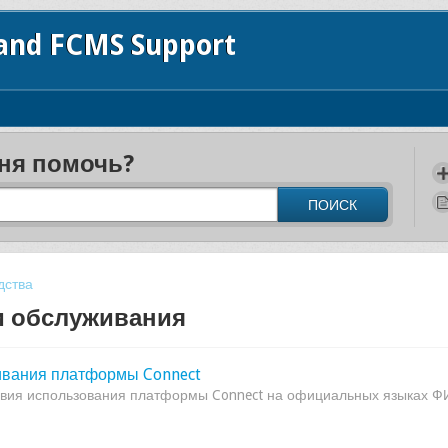
 and FCMS Support
ня помочь?
ПОИСК
дства
и обслуживания
ивания платформы Connect
овия использования платформы Connect на официальных языках ФИ