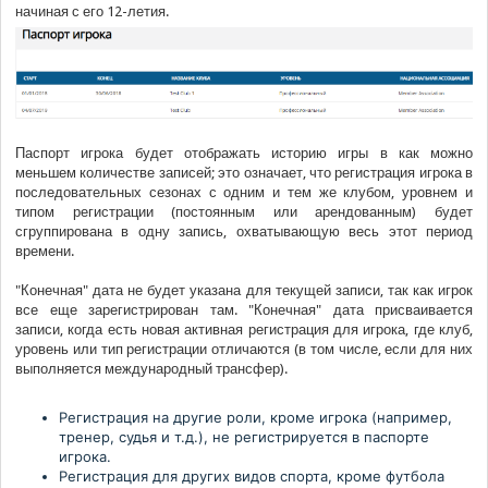
начиная с его 12-летия.
Паспорт игрока будет отображать историю игры в как можно
меньшем количестве записей; это означает, что регистрация игрока в
последовательных сезонах с одним и тем же клубом, уровнем и
типом регистрации (постоянным или арендованным) будет
сгруппирована в одну запись, охватывающую весь этот период
времени.
"Конечная" дата не будет указана для текущей записи, так как игрок
все еще зарегистрирован там. "Конечная" дата присваивается
записи, когда есть новая активная регистрация для игрока, где клуб,
уровень или тип регистрации отличаются (в том числе, если для них
выполняется международный трансфер).
Регистрация на другие роли, кроме игрока (например,
тренер, судья и т.д.), не регистрируется в паспорте
игрока.
Регистрация для других видов спорта, кроме футбола