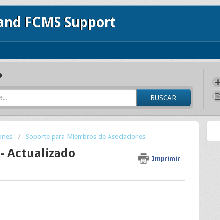
 and FCMS Support
?
BUSCAR
ones
Soporte para Miembros de Asociaciones
- Actualizado
Imprimir