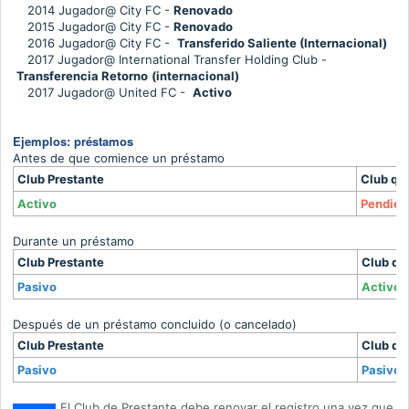
2014
Jugador
@ City FC -
Renovado
2015
Jugador
@ City FC -
Renovado
2016
Jugador
@ City FC -
Transferido Saliente (Internacional)
2017
Jugador
@ International Transfer Holding Club -
Transferencia Retorno
(internacional)
2017
Jugador
@ United FC -
Activo
Ejemplos: préstamos
Antes de que comience un préstamo
Club Prestante
Club qu
Activo
Pendien
Durante un préstamo
Club Prestante
Club qu
Pasivo
Activo
Después de un préstamo concluido (o cancelado)
Club Prestante
Club qu
Pasivo
Pasivo
El Club de Prestante debe renovar el registro una vez que